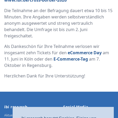
www.ibi.de/cross-border-2026
Die Teilnahme an der Befragung dauert etwa 10 bis 15
Minuten. Ihre Angaben werden selbstverständlich
anonym ausgewertet und streng vertraulich
behandelt. Die Umfrage ist bis zum 2. Juni
freigeschaltet.
Als Dankeschön für Ihre Teilnahme verlosen wir
insgesamt zehn Tickets für den
eCommerce Day
am
11. Juni in Köln oder den
E-Commerce-Tag
am 7.
Oktober in Regensburg.
Herzlichen Dank für Ihre Unterstützung!
Footer
ibi research
Social Media
Aktuelle Meldungen
Xing