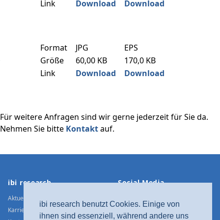
Link
Download
Download
Format
JPG
EPS
Größe
60,00 KB
170,0 KB
Link
Download
Download
Für weitere Anfragen sind wir gerne jederzeit für Sie da.
Nehmen Sie bitte
Kontakt
auf.
Footer
ibi research
Social Media
Aktuelle Meldungen
Xing
ibi research benutzt Cookies. Einige von
Karriere
LinkedIn
ihnen sind essenziell, während andere uns