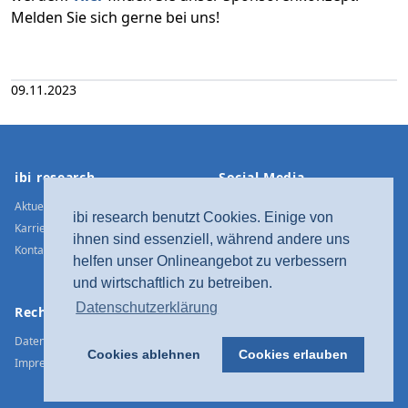
Melden Sie sich gerne bei uns!
09.11.2023
Footer
ibi research
Social Media
Aktuelle Meldungen
Xing
ibi research benutzt Cookies. Einige von
Karriere
LinkedIn
ihnen sind essenziell, während andere uns
Kontakt / Anfahrt
Twitter
helfen unser Onlineangebot zu verbessern
YouTube
und wirtschaftlich zu betreiben.
Facebook
Datenschutzerklärung
Rechtliches
Instagram
Datenschutz
Cookies ablehnen
Cookies erlauben
Impressum