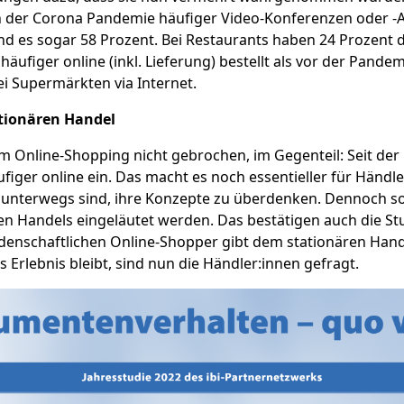
n der Corona Pandemie häufiger Video-Konferenzen oder -An
nd es sogar 58 Prozent. Bei Restaurants haben 24 Prozent 
äufiger online (inkl. Lieferung) bestellt als vor der Pande
i Supermärkten via Internet.
ationären Handel
 Online-Shopping nicht gebrochen, im Gegenteil: Seit der
figer online ein. Das macht es noch essentieller für Händl
al unterwegs sind, ihre Konzepte zu überdenken. Dennoch so
en Handels eingeläutet werden. Das bestätigen auch die St
eidenschaftlichen Online-Shopper gibt dem stationären Han
 Erlebnis bleibt, sind nun die Händler:innen gefragt.