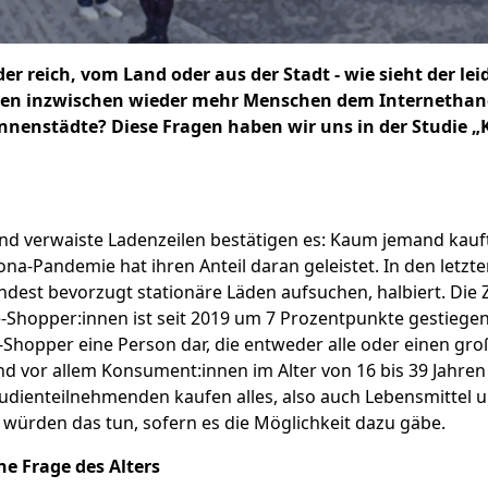
er reich, vom Land oder aus der Stadt - wie sieht der le
ren inzwischen wieder mehr Menschen dem Internethan
Innenstädte? Diese Fragen haben wir uns in der Studie
nd verwaiste Ladenzeilen bestätigen es: Kaum jemand kauft
ona-Pandemie hat ihren Anteil daran geleistet. In den letzt
indest bevorzugt stationäre Läden aufsuchen, halbiert. Die 
-Shopper:innen ist seit 2019 um 7 Prozentpunkte gestiegen.
-Shopper eine Person dar, die entweder alle oder einen gro
ind vor allem Konsument:innen im Alter von 16 bis 39 Jahren 
udienteilnehmenden kaufen alles, also auch Lebensmittel u
. würden das tun, sofern es die Möglichkeit dazu gäbe.
ne Frage des Alters