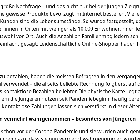
große Nachfrage – und das nicht nur bei der jungen Zielgru
sie gewisse Produkte bevorzugt im Internet bestellen. Viel 
Kunden sind die Lebensumstände. So wurde festgestellt, d
er:innen in Orten mit weniger als 10.000 Einwohner:innen le
uswahl vor Ort. Auch die Anzahl an Familienmitgliedern schl
reinfacht gesagt: Leidenschaftliche Online-Shopper haben 
 zu bezahlen, haben die meisten Befragten in den vergan
 verwendet – die allseits beliebte Rechnung folgt erst auf
 kontaktlose Bezahlen beliebter. Die physische Karte liegt 
lem die Jüngeren nutzen seit Pandemiebeginn, häufig berei
 kontaktlose Zahlungen lassen sich verstärkt in dieser Alt
n vermehrt wahrgenommen – besonders von Jüngeren
s schon vor der Corona-Pandemie und sie wurden auch genu
ngen dazu, dass sie nun vermehrt wahrgenommen wurden. 