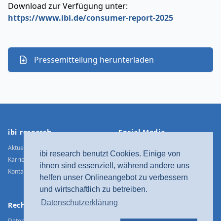
Download zur Verfügung unter:
https://www.ibi.de/consumer-report-2025
Pressemitteilung herunterladen
Footer
ibi research
Social Media
Aktuelle Meldungen
Xing
ibi research benutzt Cookies. Einige von
Karriere
LinkedIn
ihnen sind essenziell, während andere uns
Kontakt / Anfahrt
Twitter
helfen unser Onlineangebot zu verbessern
YouTube
und wirtschaftlich zu betreiben.
Facebook
Datenschutzerklärung
Rechtliches
Instagram
Datenschutz