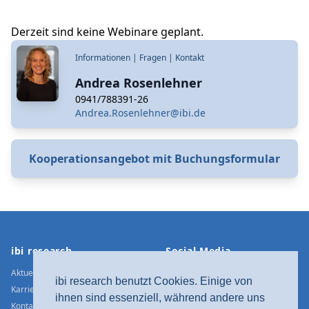
Derzeit sind keine Webinare geplant.
Informationen | Fragen | Kontakt
Andrea Rosenlehner
0941/788391-26
Andrea.Rosenlehner@ibi.de
Kooperationsangebot mit Buchungsformular
Footer
ibi research
Social Media
Aktuelle Meldungen
Xing
ibi research benutzt Cookies. Einige von
Karriere
LinkedIn
ihnen sind essenziell, während andere uns
Kontakt / Anfahrt
Twitter