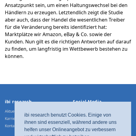
Ansatzpunkt sein, um einen Haltungswechsel bei den
Händlern zu erzeugen. Letztendlich zeigt die Studie
aber auch, dass der Handel die wesentlichen Treiber
für die Veränderung bereits identifiziert hat:
Marktplätze wir Amazon, eBay & Co. sowie der
Kunden. Nun gilt es die richtigen Antworten auf darauf
zu finden, um langfristig im Wettbewerb bestehen zu
können.
Footer
ibi research
Social Media
Aktuelle Meldungen
Xing
ibi research benutzt Cookies. Einige von
Karriere
LinkedIn
ihnen sind essenziell, während andere uns
Kontakt / Anfahrt
Twitter
helfen unser Onlineangebot zu verbessern
YouTube