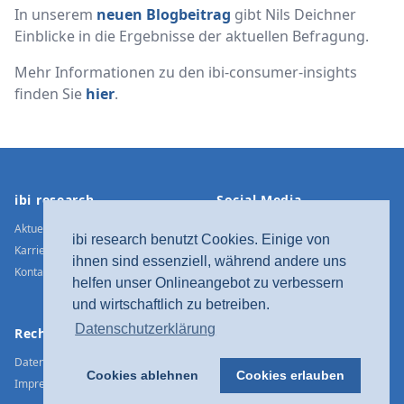
In unserem
neuen Blogbeitrag
gibt Nils Deichner
Einblicke in die Ergebnisse der aktuellen Befragung.
Mehr Informationen zu den ibi-consumer-insights
finden Sie
hier
.
Footer
ibi research
Social Media
Aktuelle Meldungen
Xing
ibi research benutzt Cookies. Einige von
Karriere
LinkedIn
ihnen sind essenziell, während andere uns
Kontakt / Anfahrt
Twitter
helfen unser Onlineangebot zu verbessern
YouTube
und wirtschaftlich zu betreiben.
Facebook
Datenschutzerklärung
Rechtliches
Instagram
Datenschutz
Cookies ablehnen
Cookies erlauben
Impressum