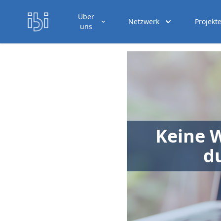
Über
Netzwerk
Projekt
uns
Keine W
d