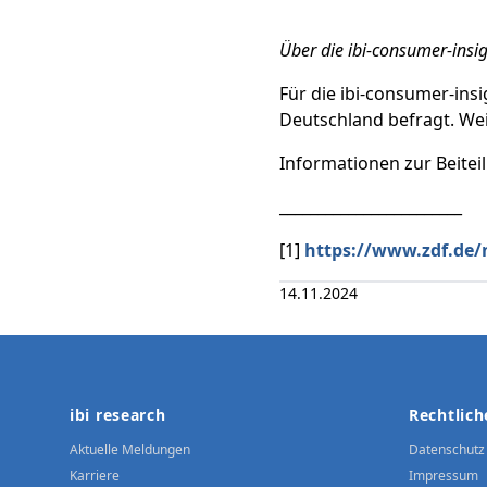
Über die ibi-consumer-insig
Für die ibi-consumer-in
Deutschland befragt. Wei
Informationen zur Beitei
________________________
[1]
https://www.zdf.de/
14.11.2024
Footer
ibi research
Rechtlich
Aktuelle Meldungen
Datenschutz
Karriere
Impressum