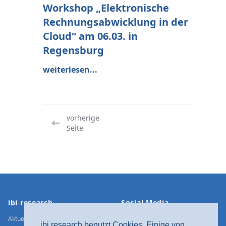
Workshop „Elektronische
Rechnungsabwicklung in der
Cloud“ am 06.03. in
Regensburg
weiterlesen...
vorherige
Seite
Footer
ibi research
Social Media
Aktuelle Meldungen
Xing
ibi research benutzt Cookies. Einige von