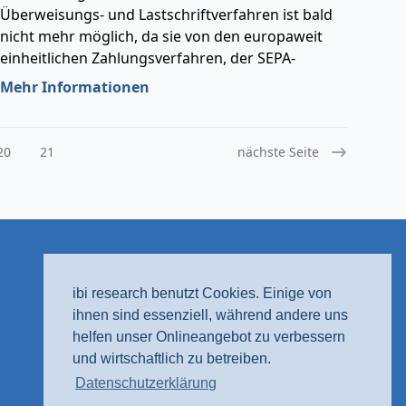
Überweisungs- und Lastschriftverfahren ist bald
nicht mehr möglich, da sie von den europaweit
einheitlichen Zahlungsverfahren, der SEPA-
Überweisung und der SEPA-Lastschrift, aufgrund
Mehr Informationen
der EU-Verordnung abgelöst werden.
20
21
nächste Seite
ibi research benutzt Cookies. Einige von
ihnen sind essenziell, während andere uns
helfen unser Onlineangebot zu verbessern
und wirtschaftlich zu betreiben.
Datenschutzerklärung