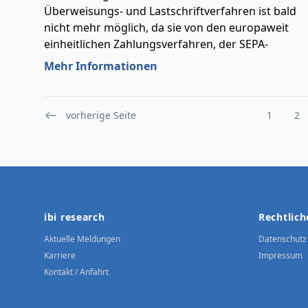
Überweisungs- und Lastschriftverfahren ist bald
nicht mehr möglich, da sie von den europaweit
einheitlichen Zahlungsverfahren, der SEPA-
Überweisung und der SEPA-Lastschrift, aufgrund
Mehr Informationen
der EU-Verordnung abgelöst werden.
vorherige Seite
1
2
Footer
ibi research
Rechtlich
Aktuelle Meldungen
Datenschutz
Karriere
Impressum
Kontakt / Anfahrt