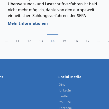
Überweisungs- und Lastschriftverfahren ist bald
nicht mehr möglich, da sie von den europaweit
einheitlichen Zahlungsverfahren, der SEPA-
Überweisung und der SEPA-Lastschrift, aufgrund
Mehr Informationen
der EU-Verordnung abgelöst werden.
...
11
12
13
14
15
16
17
...
es
Social Media
Xing
LinkedIn
Twitter
YouTube
Facebook