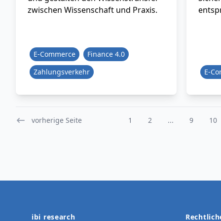
zwischen Wissenschaft und Praxis.
entsp
E-Commerce
Finance 4.0
Zahlungsverkehr
E-C
vorherige Seite
1
2
...
9
10
Footer
ibi research
Rechtlich