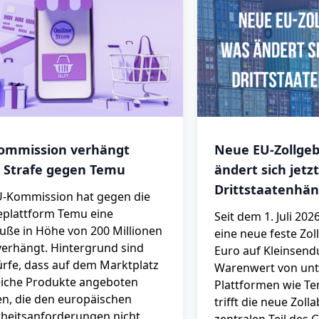
ommission verhängt
Neue EU-Zollge
 Strafe gegen Temu
ändert sich jetzt
Drittstaatenhän
U-Kommission hat gegen die
eplattform Temu eine
Seit dem 1. Juli 2026
uße in Höhe von 200 Millionen
eine neue feste Zol
verhängt. Hintergrund sind
Euro auf Kleinsen
rfe, dass auf dem Marktplatz
Warenwert von unte
eiche Produkte angeboten
Plattformen wie T
n, die den europäischen
trifft die neue Zol
rheitsanforderungen nicht