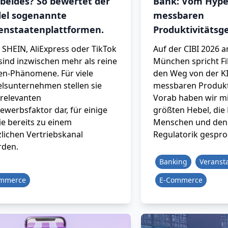
 beides? So bewertet der
Bank: Vom Hyp
el sogenannte
messbaren
tenstaatenplattformen.
Produktivitätsg
 SHEIN, AliExpress oder TikTok
Auf der CIBI 2026 a
sind inzwischen mehr als reine
München spricht Fi
en-Phänomene. Für viele
den Weg von der K
lsunternehmen stellen sie
messbaren Produkt
 relevanten
Vorab haben wir mi
ewerbsfaktor dar, für einige
größten Hebel, die 
ie bereits zu einem
Menschen und den
zlichen Vertriebskanal
Regulatorik gespro
den.
Banking
Veranst
ommerce
E-Commerce