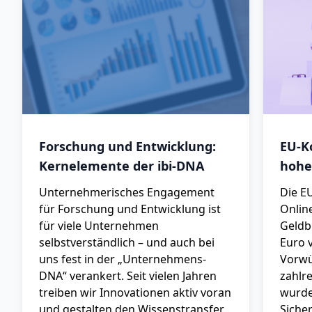
Forschung und Entwicklung:
EU-K
Kernelemente der ibi-DNA
hohe
Unternehmerisches Engagement
Die E
für Forschung und Entwicklung ist
Onlin
für viele Unternehmen
Geldb
selbstverständlich – und auch bei
Euro 
uns fest in der „Unternehmens-
Vorwü
DNA“ verankert. Seit vielen Jahren
zahlr
treiben wir Innovationen aktiv voran
wurde
und gestalten den Wissenstransfer
Siche