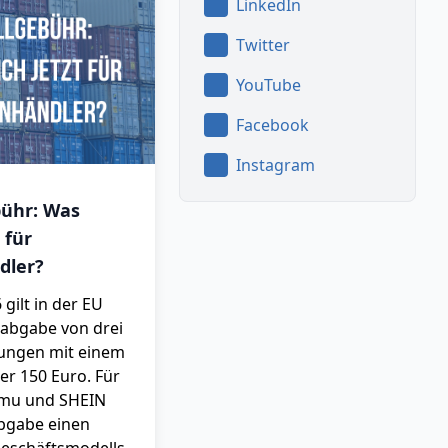
LinkedIn
Twitter
YouTube
Facebook
Instagram
bühr: Was
 für
dler?
 gilt in der EU
labgabe von drei
dungen mit einem
r 150 Euro. Für
emu und SHEIN
labgabe einen