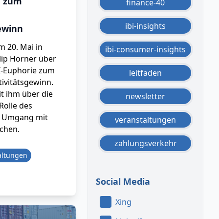
e zum
finance-40
ibi-insights
ewinn
m 20. Mai in
ibi-consumer-insights
lip Horner über
I-Euphorie zum
leitfaden
ivitätsgewinn.
t ihm über die
newsletter
Rolle des
 Umgang mit
veranstaltungen
chen.
zahlungsverkehr
altungen
Social Media
Xing