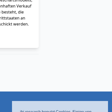
Geschäftsmodells,
nhaften Verkauf
 besteht, die
rittstaaten an
schickt werden.
ibi research benutzt Cookies. Einige von