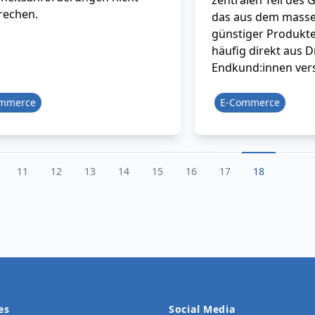
zentralen Teil des 
rechen.
das aus dem masse
günstiger Produkte
häufig direkt aus D
Endkund:innen ver
ommerce
E-Commerce
11
12
13
14
15
16
17
18
es
Social Media