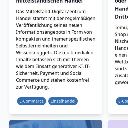
mittelständischen Handel
oder
Hand
Das Mittelstand-Digital Zentrum
Drit
Handel startet mit der regelmäßigen
Veröffentlichung seines neuen
Temu,
Informationsangebots in Form von
Shop 
kompakten und themenspezifischen
Nisch
Selbstlerneinheiten und
Hande
Wissensnuggets. Die multimedialen
einen
Inhalte befassen sich mit Themen
Wettb
wie dem Einsatz generativer KI, IT-
sind s
Sicherheit, Payment und Social
zusät
Commerce und stehen kostenfrei
gewor
zur Verfügung.
E-Commerce
Einzelhandel
E-C