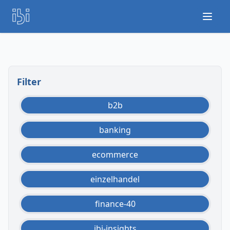
Open
Filter
b2b
banking
ecommerce
einzelhandel
finance-40
ibi-insights