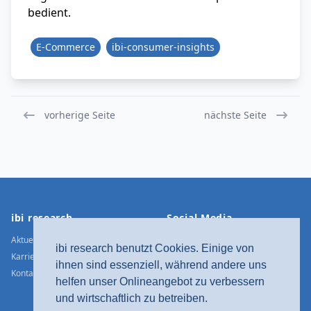
bedient.
E-Commerce
ibi-consumer-insights
vorherige Seite
nächste Seite
Footer
ibi research
Social Media
Aktuelle Meldungen
Xing
ibi research benutzt Cookies. Einige von
Karriere
LinkedIn
ihnen sind essenziell, während andere uns
Kontakt / Anfahrt
Twitter
helfen unser Onlineangebot zu verbessern
YouTube
und wirtschaftlich zu betreiben.
Facebook